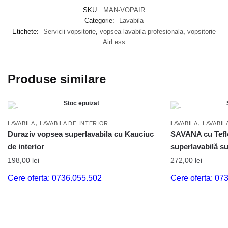
SKU:
MAN-VOPAIR
Categorie:
Lavabila
Etichete:
Servicii vopsitorie
,
vopsea lavabila profesionala
,
vopsitorie
AirLess
Produse similare
Stoc epuizat
,
,
LAVABILA
LAVABILA DE INTERIOR
LAVABILA
LAVABIL
Duraziv vopsea superlavabila cu Kauciuc
SAVANA cu Tef
de interior
superlavabilă s
198,00
lei
272,00
lei
Cere oferta: 0736.055.502
Cere oferta: 07