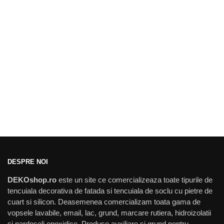
DESPRE NOI
DEKOshop.ro
este un site ce comercializeaza toate tipurile de
tencuiala decorativa de fatada si tencuiala de soclu cu pietre de
cuart si silicon. Deasemenea comercializam toata gama de
vopsele lavabile, email, lac, grund, marcare rutiera, hidroizolatii
si pardoseli epoxidice. Produse auxiliare si grund pentru