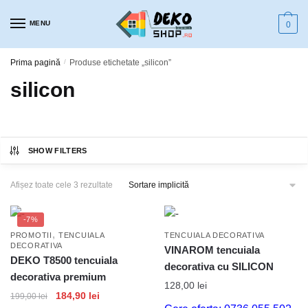
Skip
Skip
to
to
MENU
0
navigation
content
Prima pagină
/
Produse etichetate „silicon”
silicon
SHOW FILTERS
Afișez toate cele 3 rezultate
-7%
,
PROMOTII
TENCUIALA
TENCUIALA DECORATIVA
DECORATIVA
VINAROM tencuiala
DEKO T8500 tencuiala
decorativa cu SILICON
decorativa premium
128,00
lei
184,90
lei
199,00
lei